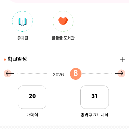
유치원
풀풀풀 도서관
더
학교일정
보
8
다
2026
이
기
음
달
전
20
31
달
개학식
방과후 3기 시작