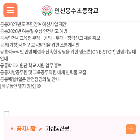
공통
제41회 새얼백일장 개최
공통
2026 학교폭력 예방 대토론회 관련 사전 설문조사
공통
2027년도 예산편성을 위한 설문조사 실시
공통
2027년도 주민참여 예산사업 제안
공통
2026년 여름철 수상 안전사고 예방
공통
인천시교육청 부정 · 공익 · 부패 · 청탁신고 채널 홍보
공통
(가칭)서해구 교육발전을 위한 소통게시판
공통
적극적인 민원 해결과 신속한 상담을 위한 원스톱(ONE-STOP) 민원기동대
안내
공통
학교지원단 학교 지원 업무 홍보
공통
지방공무원 및 교육공무직원 대체 인력풀 모집
공통
매월4일은 안전점검의 날 안내
[하루동안 열지 않음]
더
공지사항
가정통신문
보