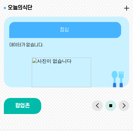
더
오늘의식단
보
기
점심
데이터가 없습니다.
이
일
다
팝업존
전
시
음
페
정
페
배너모음